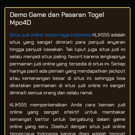
Demo Game dan Pasaran Togel
Mpo4D
Situs judi online terpercaya Indonesia
KLIK555 adalah
situs yang sangat diminati para penjudi anyaran
hingga penjudi kawakan. Tak luput juga situs judi ini
selalu menjadi situs paling favorit karena lengkapnya
permainan judi online yang tersedia di situs ini. Setiap
harinya pasti ada pemain yang mendapatkan jackpot
atau kemenangan besar di situs ini, sehingga bisa
dikatakan permainan di situs judi online ini sangat
diminati semua orang dan selalu ramai.
KLIK555 memperkenalkan Anda cara bemain judi
online yang sangat efektif untuk membakar
semangat bettor untuk bergabung dalam game
online yang seru. Disebut dengan situs judi online
terpercaya Indonesia karena disini adalah tempat