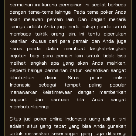
permainan ini karena permainan ini sedikit berbeda
dengan tema-tema lainnya. Pada tema poker Anda
akan melawan pemain lain. Dan bagian menarik
lainnya adalah Anda juga perlu cukup pandai untuk
membaca taktik orang lain. Ini tentu diperlukan
keahlian khusus dari para pemain dan Anda juga
harus pandai dalam membuat langkah-langkah
kejutan bagi para pemain lain untuk tidak bisa
melihat langkah apa yang akan Anda mainkan.
Seperti halnya permainan catur, kecerdikan sangat
dibutuhkan disini. Situs poker online
Indonesia sebagai tempat paling popular
menawarkan keistimewaan dengan memberikan
support dan bantuan bila Anda sangat
membutuhkannya.
Situs judi poker online Indonesia uang asli di sini
adalah situs yang tepat yang bisa Anda gunakan
untuk merasakan kesenangan yang juga dibarengi