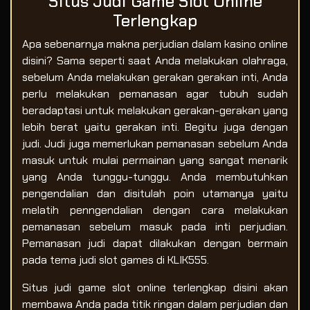
Situs Judi Game Slot Online
Terlengkap
Apa sebenarnya makna perjudian dalam kasino online
disini? Sama seperti saat Anda melakukan olahraga,
sebelum Anda melakukan gerakan gerakan inti, Anda
perlu melakukan pemanasan agar tubuh sudah
beradaptasi untuk melakukan gerakan-gerakan yang
lebih berat yaitu gerakan inti. Begitu juga dengan
judi. Judi juga memerlukan pemanasan sebelum Anda
masuk untuk mulai permainan yang sangat menarik
yang Anda tunggu-tunggu. Anda membutuhkan
pengendalian dan disitulah poin utamanya yaitu
melatih penngendalian dengan cara melakukan
pemanasan sebelum masuk pada inti perjudian.
Pemanasan judi dapat dilakukan dengan bermain
pada tema judi slot games di KLIK555.
Situs judi game slot online terlengkap disini akan
membawa Anda pada titik ringan dalam perjudian dan