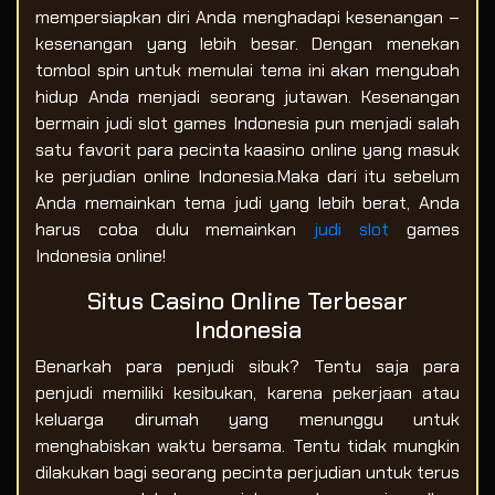
mempersiapkan diri Anda menghadapi kesenangan –
kesenangan yang lebih besar. Dengan menekan
tombol spin untuk memulai tema ini akan mengubah
hidup Anda menjadi seorang jutawan. Kesenangan
bermain judi slot games Indonesia pun menjadi salah
satu favorit para pecinta kaasino online yang masuk
ke perjudian online Indonesia.Maka dari itu sebelum
Anda memainkan tema judi yang lebih berat, Anda
harus coba dulu memainkan
judi slot
games
Indonesia online!
Situs Casino Online Terbesar
Indonesia
Benarkah para penjudi sibuk? Tentu saja para
penjudi memiliki kesibukan, karena pekerjaan atau
keluarga dirumah yang menunggu untuk
menghabiskan waktu bersama. Tentu tidak mungkin
dilakukan bagi seorang pecinta perjudian untuk terus