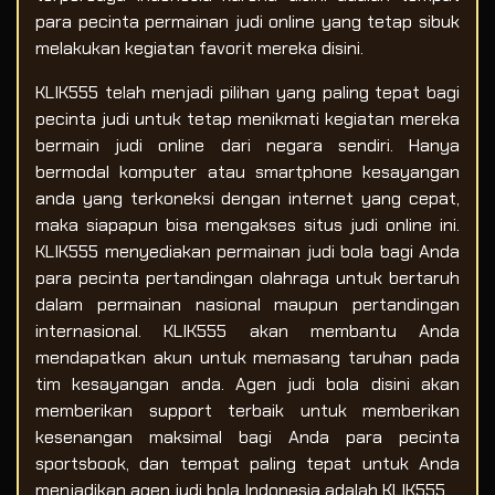
para pecinta permainan judi online yang tetap sibuk
melakukan kegiatan favorit mereka disini.
KLIK555 telah menjadi pilihan yang paling tepat bagi
pecinta judi untuk tetap menikmati kegiatan mereka
bermain judi online dari negara sendiri. Hanya
bermodal komputer atau smartphone kesayangan
anda yang terkoneksi dengan internet yang cepat,
maka siapapun bisa mengakses situs judi online ini.
KLIK555 menyediakan permainan judi bola bagi Anda
para pecinta pertandingan olahraga untuk bertaruh
dalam permainan nasional maupun pertandingan
internasional. KLIK555 akan membantu Anda
mendapatkan akun untuk memasang taruhan pada
tim kesayangan anda. Agen judi bola disini akan
memberikan support terbaik untuk memberikan
kesenangan maksimal bagi Anda para pecinta
sportsbook, dan tempat paling tepat untuk Anda
menjadikan agen judi bola Indonesia adalah KLIK555.