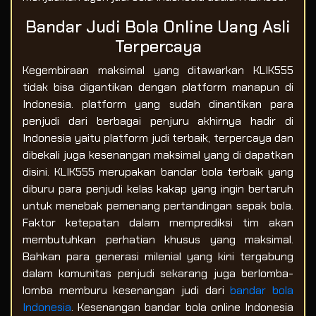
Bandar Judi Bola Online Uang Asli
Terpercaya
Kegembiraan maksimal yang ditawarkan KLIK555
tidak bisa digantikan dengan platform manapun di
Indonesia. platform yang sudah dinantikan para
penjudi dari berbagai penjuru akhirnya hadir di
Indonesia yaitu platform judi terbaik, terpercaya dan
dibekali juga kesenangan maksimal yang di dapatkan
disini. KLIK555 merupakan bandar bola terbaik yang
diburu para penjudi kelas kakap yang ingin bertaruh
untuk menebak pemenang pertandingan sepak bola.
Faktor ketepatan dalam memprediksi tim akan
membutuhkan perhatian khusus yang maksimal.
Bahkan para generasi milenial yang kini tergabung
dalam komunitas penjudi sekarang juga berlomba-
lomba memburu kesenangan judi dari
bandar bola
Indonesia
. Kesenangan bandar bola online Indonesia