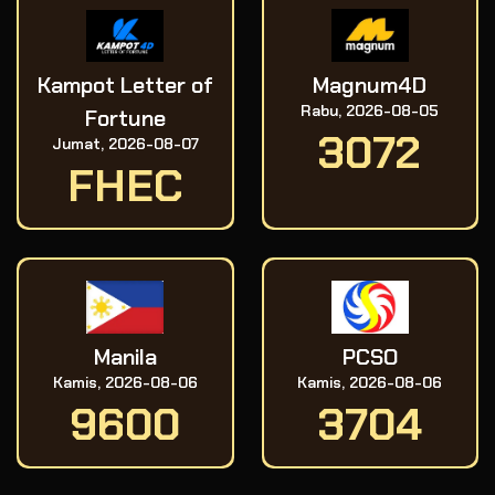
Kampot Letter of
Magnum4D
Rabu, 2026-08-05
Fortune
3072
Jumat, 2026-08-07
FHEC
Manila
PCSO
Kamis, 2026-08-06
Kamis, 2026-08-06
9600
3704